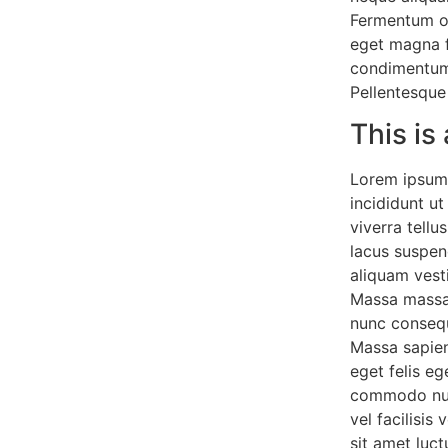
Fermentum od
eget magna f
condimentum 
Pellentesqu
This is
Lorem ipsum 
incididunt ut
viverra tell
lacus suspen
aliquam vesti
Massa massa 
nunc consequ
Massa sapien
eget felis e
commodo null
vel facilisi
sit amet luct