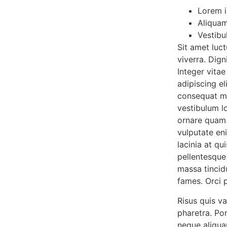
Lorem i
Aliquam
Vestibu
Sit amet luc
viverra. Dig
Integer vita
adipiscing el
consequat ma
vestibulum lo
ornare quam.
vulputate eni
lacinia at qu
pellentesque
massa tincid
fames. Orci 
Risus quis v
pharetra. Por
neque aliqua