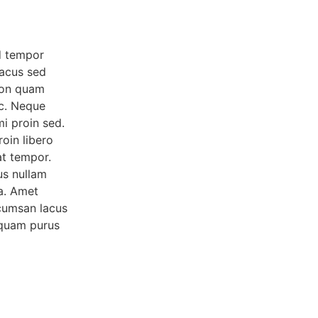
d tempor
lacus sed
 non quam
ec. Neque
mi proin sed.
oin libero
at tempor.
us nullam
a. Amet
cumsan lacus
liquam purus