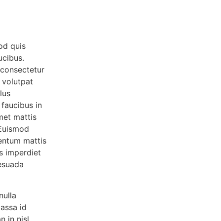
od quis
ucibus.
 consectetur
t volutpat
lus
 faucibus in
met mattis
 Euismod
mentum mattis
s imperdiet
lesuada
nulla
massa id
 in nisl.