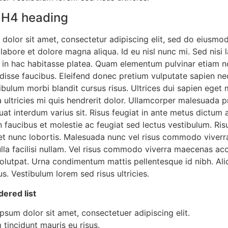
a H4 heading
dolor sit amet, consectetur adipiscing elit, sed do eiusmo
 labore et dolore magna aliqua. Id eu nisl nunc mi. Sed nisi 
us in hac habitasse platea. Quam elementum pulvinar etiam
disse faucibus. Eleifend donec pretium vulputate sapien n
bulum morbi blandit cursus risus. Ultrices dui sapien eget 
ultricies mi quis hendrerit dolor. Ullamcorper malesuada pr
at interdum varius sit. Risus feugiat in ante metus dictum 
 faucibus et molestie ac feugiat sed lectus vestibulum. Ris
get nunc lobortis. Malesuada nunc vel risus commodo viverr
a facilisi nullam. Vel risus commodo viverra maecenas ac
s volutpat. Urna condimentum mattis pellentesque id nibh. A
us. Vestibulum lorem sed risus ultricies.
dered list
psum dolor sit amet, consectetuer adipiscing elit.
 tincidunt mauris eu risus.