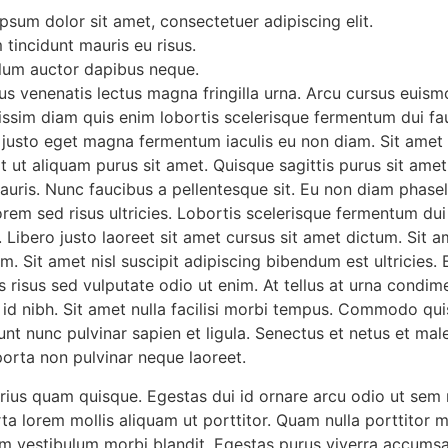
psum dolor sit amet, consectetuer adipiscing elit.
 tincidunt mauris eu risus.
lum auctor dapibus neque.
tus venenatis lectus magna fringilla urna. Arcu cursus euism
nissim diam quis enim lobortis scelerisque fermentum dui fa
e justo eget magna fermentum iaculis eu non diam. Sit amet
it ut aliquam purus sit amet. Quisque sagittis purus sit ame
uris. Nunc faucibus a pellentesque sit. Eu non diam phasel
rem sed risus ultricies. Lobortis scelerisque fermentum dui
 Libero justo laoreet sit amet cursus sit amet dictum. Sit a
m. Sit amet nisl suscipit adipiscing bibendum est ultricies.
is risus sed vulputate odio ut enim. At tellus at urna condi
 id nibh. Sit amet nulla facilisi morbi tempus. Commodo qui
unt nunc pulvinar sapien et ligula. Senectus et netus et ma
porta non pulvinar neque laoreet.
arius quam quisque. Egestas dui id ornare arcu odio ut sem 
ta lorem mollis aliquam ut porttitor. Quam nulla porttitor 
m vestibulum morbi blandit. Egestas purus viverra accumsan