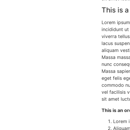
This is 
Lorem ipsum 
incididunt ut
viverra tell
lacus suspen
aliquam vesti
Massa massa 
nunc consequ
Massa sapien
eget felis e
commodo null
vel facilisi
sit amet luct
This is an or
Lorem i
Aliquam