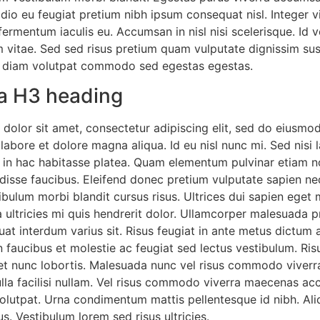
io eu feugiat pretium nibh ipsum consequat nisl. Integer vi
ermentum iaculis eu. Accumsan in nisl nisi scelerisque. Id v
vitae. Sed sed risus pretium quam vulputate dignissim su
e diam volutpat commodo sed egestas egestas.
 a H3 heading
dolor sit amet, consectetur adipiscing elit, sed do eiusmo
 labore et dolore magna aliqua. Id eu nisl nunc mi. Sed nisi 
us in hac habitasse platea. Quam elementum pulvinar etiam
disse faucibus. Eleifend donec pretium vulputate sapien n
bulum morbi blandit cursus risus. Ultrices dui sapien eget 
ultricies mi quis hendrerit dolor. Ullamcorper malesuada pr
at interdum varius sit. Risus feugiat in ante metus dictum 
 faucibus et molestie ac feugiat sed lectus vestibulum. Ris
get nunc lobortis. Malesuada nunc vel risus commodo viverr
a facilisi nullam. Vel risus commodo viverra maecenas ac
s volutpat. Urna condimentum mattis pellentesque id nibh. A
us. Vestibulum lorem sed risus ultricies.