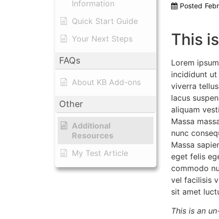
Information
Posted
Febr
Quick Start Guide
This i
Your Next Steps
FAQs
Lorem ipsum 
incididunt ut
About KB Add-ons
viverra tell
lacus suspen
Other
aliquam vesti
Massa massa 
Additional
nunc consequ
Resources
Massa sapien
My Test Article
eget felis e
commodo null
vel facilisi
sit amet luct
This is an un