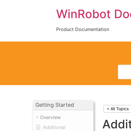
Skip
WinRobot Do
to
content
Product Documentation
Getting Started
< All Topics
Overview
Addi
Additional