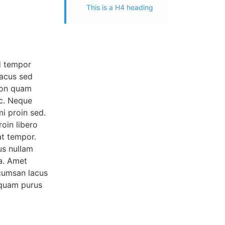
This is a H4 heading
d tempor
lacus sed
 non quam
ec. Neque
mi proin sed.
oin libero
at tempor.
us nullam
a. Amet
cumsan lacus
liquam purus