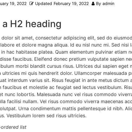
uary 19, 2022
Updated
February 19, 2022
By
admin
s a H2 heading
dolor sit amet, consectetur adipiscing elit, sed do eiusmo
 labore et dolore magna aliqua. Id eu nisl nunc mi. Sed nisi 
us in hac habitasse platea. Quam elementum pulvinar etiam
disse faucibus. Eleifend donec pretium vulputate sapien n
bulum morbi blandit cursus risus. Ultrices dui sapien eget 
ultricies mi quis hendrerit dolor. Ullamcorper malesuada pr
at interdum varius sit. Risus feugiat in ante metus dictum 
 faucibus et molestie ac feugiat sed lectus vestibulum. Ris
get nunc lobortis. Malesuada nunc vel risus commodo viverr
a facilisi nullam. Vel risus commodo viverra maecenas ac
s volutpat. Urna condimentum mattis pellentesque id nibh. A
us. Vestibulum lorem sed risus ultricies.
-ordered list