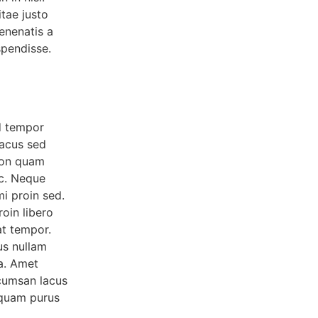
tae justo
enenatis a
spendisse.
d tempor
lacus sed
 non quam
ec. Neque
mi proin sed.
oin libero
at tempor.
us nullam
a. Amet
cumsan lacus
liquam purus